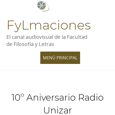
Skip
to
content
FyLmaciones
El canal audiovisual de la Facultad
de Filosofía y Letras
MENÚ PRINCIPAL
TOGGLE
NAVIGATION
10º Aniversario Radio
Unizar