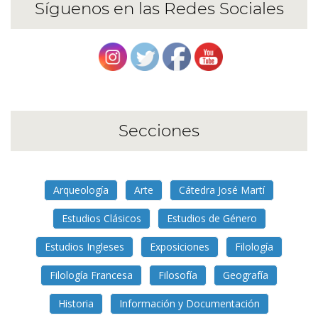
entradas
Síguenos en las Redes Sociales
Secciones
Arqueología
Arte
Cátedra José Martí
Estudios Clásicos
Estudios de Género
Estudios Ingleses
Exposiciones
Filología
Filología Francesa
Filosofía
Geografía
Historia
Información y Documentación