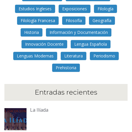
Estudios Ingleses
Exposiciones
Filología
Filología Francesa
Filosofía
Geografía
Historia
Información y Documentación
Innovación Docente
Lengua Española
Lenguas Modernas
Literatura
Periodismo
Prehistoria
Entradas recientes
La Ilíada