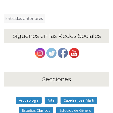
Navegación
Entradas anteriores
de
entradas
Síguenos en las Redes Sociales
Secciones
Arqueología
Arte
Cátedra José Martí
Estudios Clásicos
Estudios de Género