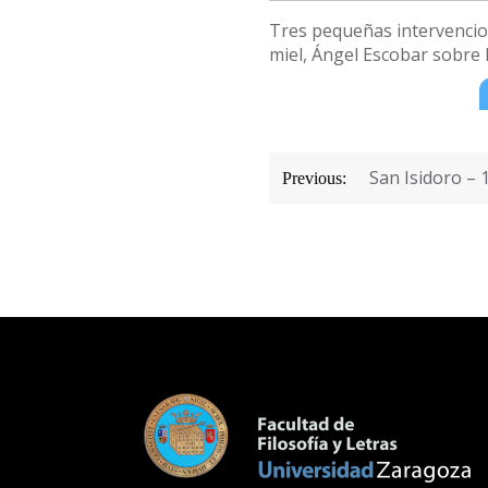
Tres pequeñas intervencion
miel, Ángel Escobar sobre 
Navegación
San Isidoro – 
Previous:
de
entradas