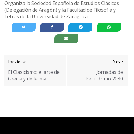
Organiza la Sociedad Española de Estudios Clásicos
(Delegación de Aragón) y la Facultad de Filosofía y
Letras de la Universidad de Zaragoza.
Navegación
Previous:
Next:
de
El Clasicismo: el arte de
Jornadas de
entradas
Grecia y de Roma
Periodismo 2030