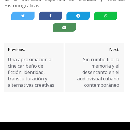
Historiográficas.
Navegación
Previous:
Next:
de
Una aproximación al
Sin rumbo fijo: la
entradas
cine caribeño de
memoria y el
ficción: identidad,
desencanto en el
transculturación y
audiovisual cubano
alternativas creativas
contemporáneo