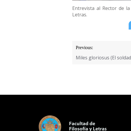
Entrevista al Rector de l
Letras.
Navegación
Previous:
de
Miles gloriosus (El solda
entradas