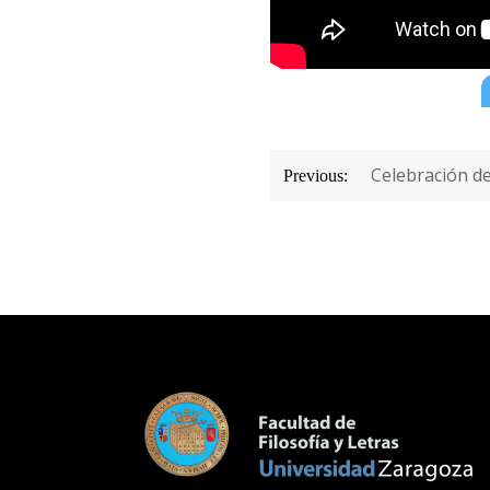
Navegación
Celebración de
Previous:
de
entradas