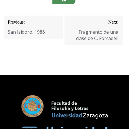
Navegación
Previous:
Next:
de
San Isidoro, 1986
Fragmento de una
entradas
clase de C. Forcadell