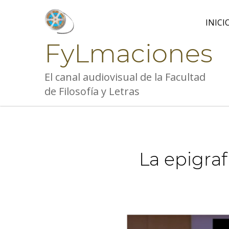
Skip
to
INICI
content
FyLmaciones
El canal audiovisual de la Facultad
de Filosofía y Letras
La epigra