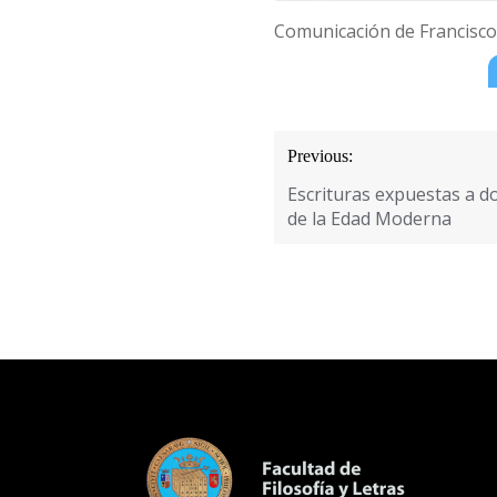
Comunicación de Francisco J
Navegación
Previous:
de
Escrituras expuestas a d
entradas
de la Edad Moderna