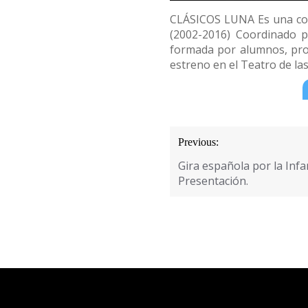
CLÁSICOS LUNA Es una comp
(2002-2016) Coordinado 
formada por alumnos, pro
estreno en el Teatro de la
Navegación
Previous:
de
Gira española por la Inf
entradas
Presentación.