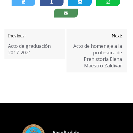
Navegación
Previous:
Next:
de
Acto de graduación
Acto de homenaje a la
entradas
2017-2021
profesora de
Prehistoria Elena
Maestro Zaldívar