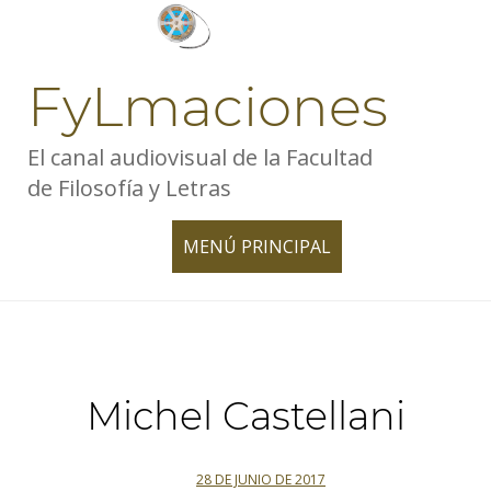
Skip
to
content
FyLmaciones
El canal audiovisual de la Facultad
de Filosofía y Letras
MENÚ PRINCIPAL
TOGGLE
NAVIGATION
Michel Castellani
28 DE JUNIO DE 2017