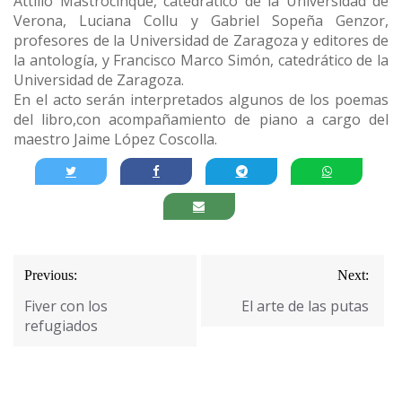
Attilio Mastrocinque, catedrático de la Universidad de
Verona, Luciana Collu y Gabriel Sopeña Genzor,
profesores de la Universidad de Zaragoza y editores de
la antología, y Francisco Marco Simón, catedrático de la
Universidad de Zaragoza.
En el acto serán interpretados algunos de los poemas
del libro,con acompañamiento de piano a cargo del
maestro Jaime López Coscolla.
Navegación
Previous:
Next:
de
Fiver con los
El arte de las putas
entradas
refugiados