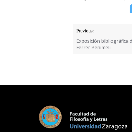
Navegación
Previous:
de
Exposición bibliográfica 
entradas
Ferrer Benimeli