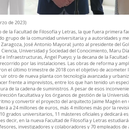
rzo de 2023)
o de la Facultad de Filosofía y Letras, la que fuera primera f
o grupo de la comunidad universitaria y a autoridades y me
e Zaragoza, José Antonio Mayoral; junto al presidente del Go
 Ciencia, Universidad y Sociedad del Conocimiento, Maru Díaz
d e Infraestructuras, Ángel Pueyo; y la decana de la Facultad 
ecorrido por las instalaciones. Las obras de reforma y ampli
on el último trimestre de 2018 con el objetivo de acometer l
struir otro de nueva planta con tecnología avanzada y urbani
cer frente a imprevistos, entre los que han tenido un especi
ura de la cadena de suministros. A pesar de esos inconvenien
irección facultativa y los órganos de gestión de la Univers
itmo y convertir el proyecto del arquitecto Jaime Magén en 
derá a 24 millones de euros, más 4 millones más por la revis
á 10 grados universitarios, 11 másteres oficiales y dedicará e
 es decir, en la nueva Facultad de Filosofía y Letras estudia
esores, investigadores y colaboradores y 70 empleados de a