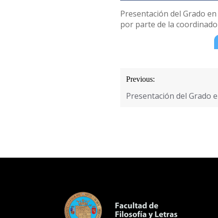
Presentación del Grado en H
por parte de la coordinador
Navegación
Previous:
de
Presentación del Grado
entradas