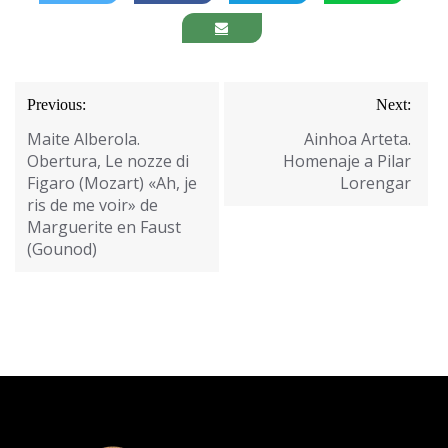
Navegación
Previous:
Next:
de
Maite Alberola.
Ainhoa Arteta.
entradas
Obertura, Le nozze di
Homenaje a Pilar
Figaro (Mozart) «Ah, je
Lorengar
ris de me voir» de
Marguerite en Faust
(Gounod)