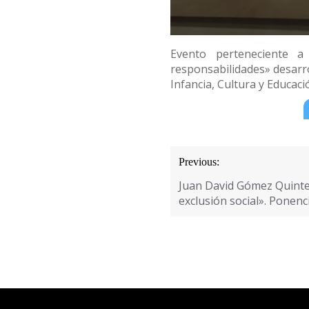
Evento perteneciente a
responsabilidades» desarro
Infancia, Cultura y Educaci
Navegación
Previous:
de
Juan David Gómez Quinter
entradas
exclusión social». Ponen