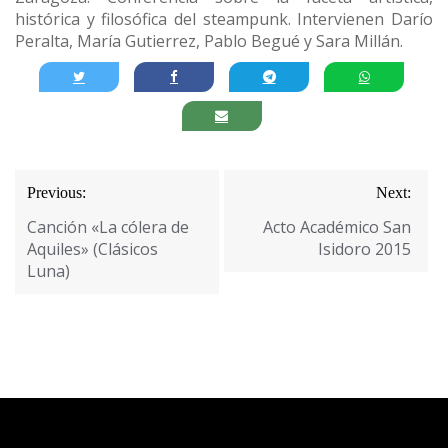
histórica y filosófica del steampunk. Intervienen Darío
Peralta, María Gutierrez, Pablo Begué y Sara Millán.
Navegación
Previous:
Next:
de
Canción «La cólera de
Acto Académico San
entradas
Aquiles» (Clásicos
Isidoro 2015
Luna)