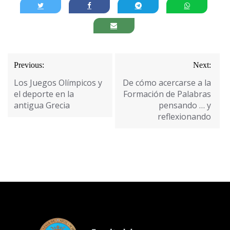
Navegación
Previous:
Next:
de
Los Juegos Olímpicos y
De cómo acercarse a la
entradas
el deporte en la
Formación de Palabras
antigua Grecia
pensando … y
reflexionando