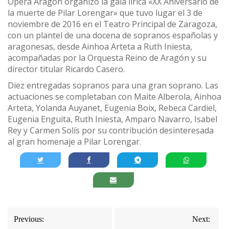
Ópera Aragón organizó la gala lírica «XX Aniversario de
la muerte de Pilar Lorengar» que tuvo lugar el 3 de
noviembre de 2016 en el Teatro Principal de Zaragoza,
con un plantel de una docena de sopranos españolas y
aragonesas, desde Ainhoa Arteta a Ruth Iniesta,
acompañadas por la Orquesta Reino de Aragón y su
director titular Ricardo Casero.
Diez entregadas sopranos para una gran soprano. Las
actuaciones se completaban con Maite Alberola, Ainhoa
Arteta, Yolanda Auyanet, Eugenia Boix, Rebeca Cardiel,
Eugenia Enguita, Ruth Iniesta, Amparo Navarro, Isabel
Rey y Carmen Solís por su contribución desinteresada
al gran homenaje a Pilar Lorengar.
Navegación
Previous:
Next: