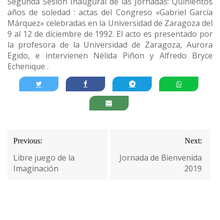
Segunda Sesión Inaugural de las Jornadas: Quinientos
años de soledad : actas del Congreso «Gabriel García
Márquez» celebradas en la Universidad de Zaragoza del
9 al 12 de diciembre de 1992. El acto es presentado por
la profesora de la Universidad de Zaragoza, Aurora
Egido, e intervienen Nélida Piñon y Alfredo Bryce
Echenique .
Navegación
Previous:
Next:
de
Libre juego de la
Jornada de Bienvenida
entradas
Imaginación
2019