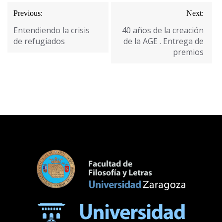
Navegación
Previous:
Next:
de
Entendiendo la crisis
40 años de la creación
entradas
de refugiados
de la AGE . Entrega de
premios