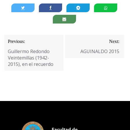
Navegación
Previous:
Next:
de
Guillermo Redondo
AGUINALDO 2015
entradas
Veintemillas (1942-
2015), en el recuerdo