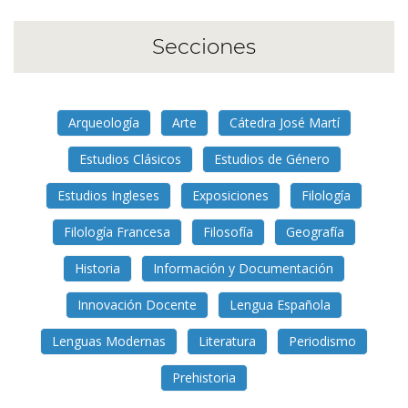
Secciones
Arqueología
Arte
Cátedra José Martí
Estudios Clásicos
Estudios de Género
Estudios Ingleses
Exposiciones
Filología
Filología Francesa
Filosofía
Geografía
Historia
Información y Documentación
Innovación Docente
Lengua Española
Lenguas Modernas
Literatura
Periodismo
Prehistoria