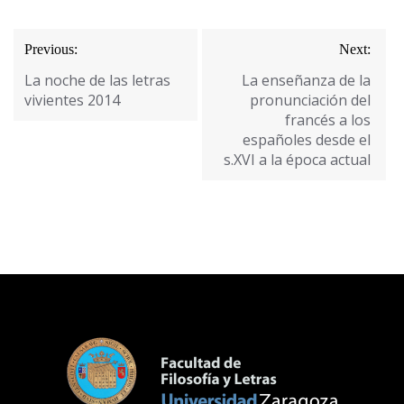
Navegación
Previous:
Next:
de
La noche de las letras
La enseñanza de la
entradas
vivientes 2014
pronunciación del
francés a los
españoles desde el
s.XVI a la época actual