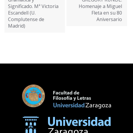
entradas
Significado. Mª Victoria
Homenaje a Miguel
Escandell (U.
Fleta en su 80
Complutense de
Aniversario
Madrid)