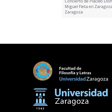
Concierto de Plácido Do
entradas
Miguel Fleta en Zaragoza
Zaragoza