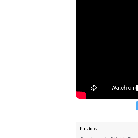
Navegación
Previous:
de