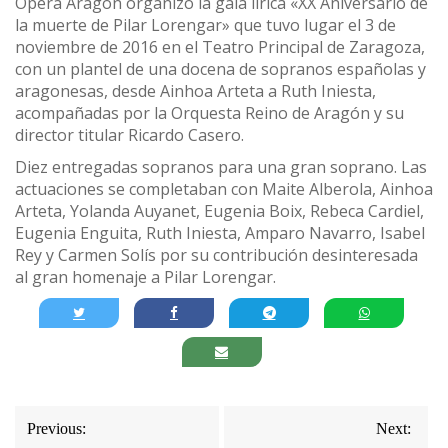
Ópera Aragón organizó la gala lírica «XX Aniversario de
la muerte de Pilar Lorengar» que tuvo lugar el 3 de
noviembre de 2016 en el Teatro Principal de Zaragoza,
con un plantel de una docena de sopranos españolas y
aragonesas, desde Ainhoa Arteta a Ruth Iniesta,
acompañadas por la Orquesta Reino de Aragón y su
director titular Ricardo Casero.
Diez entregadas sopranos para una gran soprano. Las
actuaciones se completaban con Maite Alberola, Ainhoa
Arteta, Yolanda Auyanet, Eugenia Boix, Rebeca Cardiel,
Eugenia Enguita, Ruth Iniesta, Amparo Navarro, Isabel
Rey y Carmen Solís por su contribución desinteresada
al gran homenaje a Pilar Lorengar.
Navegación
Previous:
Next: