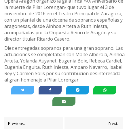
Ópera Aragón organizó la gala lírica «XX Aniversario de
la muerte de Pilar Lorengar» que tuvo lugar el 3 de
noviembre de 2016 en el Teatro Principal de Zaragoza,
con un plantel de una docena de sopranos españolas y
aragonesas, desde Ainhoa Arteta a Ruth Iniesta,
acompañadas por la Orquesta Reino de Aragón y su
director titular Ricardo Casero.
Diez entregadas sopranos para una gran soprano. Las
actuaciones se completaban con Maite Alberola, Ainhoa
Arteta, Yolanda Auyanet, Eugenia Boix, Rebeca Cardiel,
Eugenia Enguita, Ruth Iniesta, Amparo Navarro, Isabel
Rey y Carmen Solís por su contribución desinteresada
al gran homenaje a Pilar Lorengar.
Navegación
Previous:
Next: