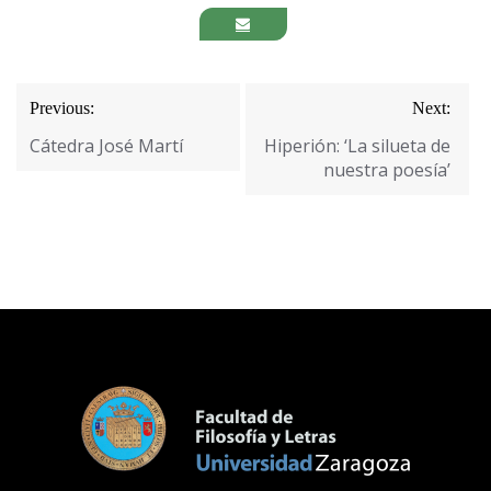
Navegación
Previous:
Next:
de
Cátedra José Martí
Hiperión: ‘La silueta de
entradas
nuestra poesía’