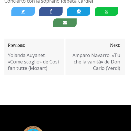
Concierto con la soprano Rebeca Cardiel
Navegación
Previous:
Next:
de
Yolanda Auyanet.
Amparo Navarro. «Tu
entradas
«Come scoglio» de Cosí
che la vanitá» de Don
fan tutte (Mozart)
Carlo (Verdi)