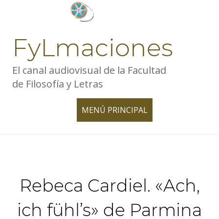
Skip
to
content
FyLmaciones
El canal audiovisual de la Facultad
de Filosofía y Letras
MENÚ PRINCIPAL
TOGGLE
NAVIGATION
Rebeca Cardiel. «Ach,
ich fühl’s» de Parmina