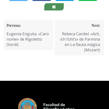
Navegación
Previous:
Next:
de
Eugenia Enguita. «Caro
Rebeca Cardiel. «Ach,
entradas
nome» de Rigoletto
ich fühl’s» de Parmina
(Verdi)
en La flauta mágica
(Mozart)