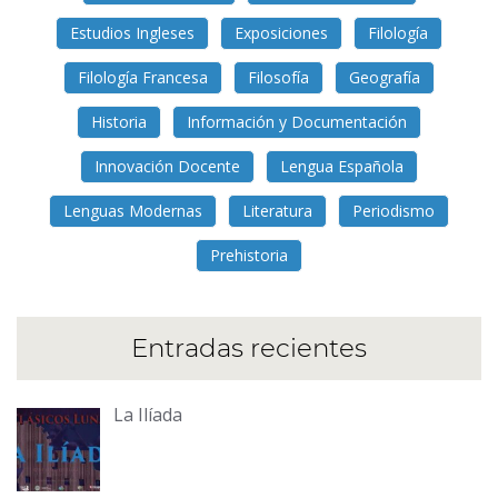
Estudios Ingleses
Exposiciones
Filología
Filología Francesa
Filosofía
Geografía
Historia
Información y Documentación
Innovación Docente
Lengua Española
Lenguas Modernas
Literatura
Periodismo
Prehistoria
Entradas recientes
La Ilíada