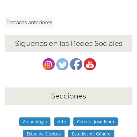
Navegación
Entradas anteriores
de
entradas
Síguenos en las Redes Sociales
Secciones
Arqueología
Arte
Cátedra José Martí
Estudios Clásicos
Estudios de Género